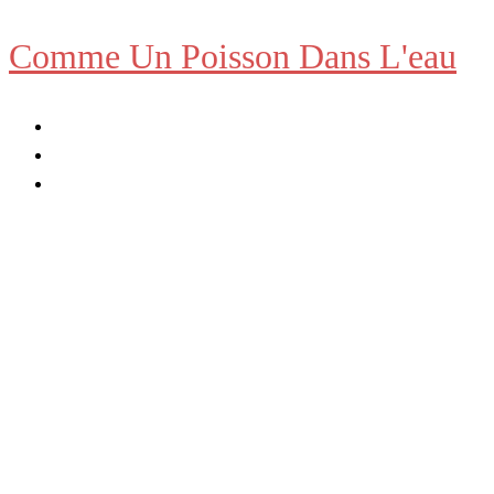
Comme Un Poisson Dans L'eau
Skip
to
content
Accueil
Blog
Entretien